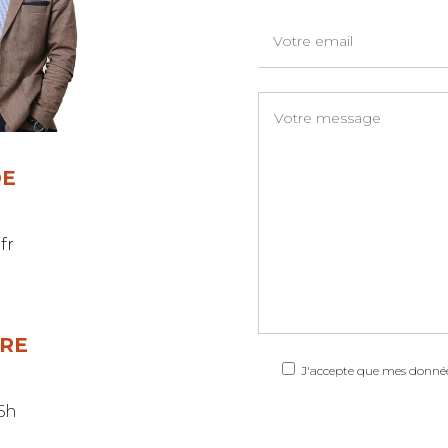
DE
fr
RE
J'accepte que mes données
16h