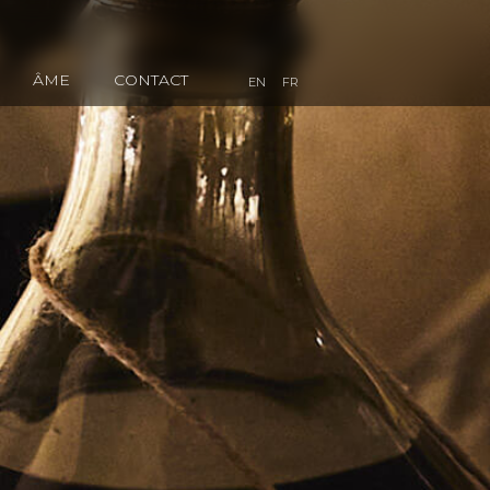
ÂME
CONTACT
EN
FR